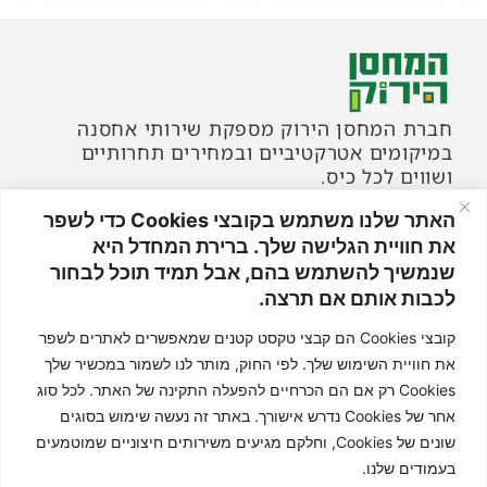
חברת המחסן הירוק מספקת שירותי אחסנה
במיקומים אטרקטיביים ובמחירים תחרותיים
ושווים לכל כיס.
האתר שלנו משתמש בקובצי Cookies כדי לשפר
פתרונות אחסון
את חוויית הגלישה שלך. ברירת המחדל היא
מארזי בסיס למעבר דירה
שנמשיך להשתמש בהם, אבל תמיד תוכל לבחור
מארזי פרמיום למעבר דירה
לכבות אותם אם תרצה.
קרטונים לאריזה
קובצי Cookies הם קבצי טקסט קטנים שמאפשרים לאתרים לשפר
השכרת מחסנים
מידע נוסף
את חוויית השימוש שלך. לפי החוק, מותר לנו לשמור במכשיר שלך
דף הבית
Cookies רק אם הם הכרחיים להפעלה התקינה של האתר. לכל סוג
בלוג
אחר של Cookies נדרש אישורך. באתר זה נעשה שימוש בסוגים
מדיניות פרטיות
שונים של Cookies, וחלקם מגיעים משירותים חיצוניים שמוטמעים
תקנון האתר
בעמודים שלנו.